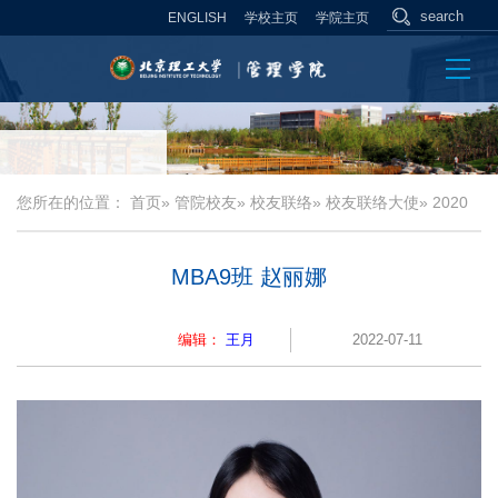
ENGLISH
学校主页
学院主页
您所在的位置：
首页
»
管院校友
»
校友联络
»
校友联络大使
» 2020
MBA9班 赵丽娜
编辑：
王月
2022-07-11