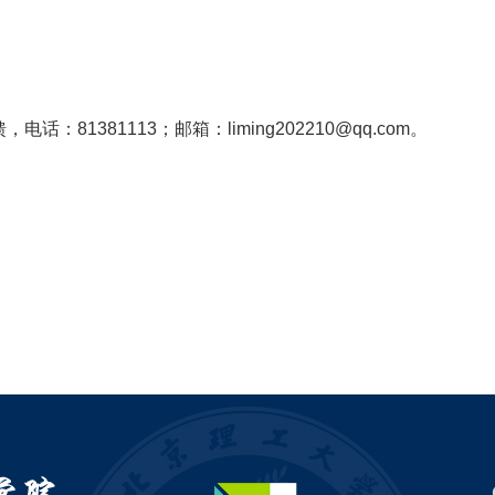
1381113；邮箱：liming202210@qq.com。