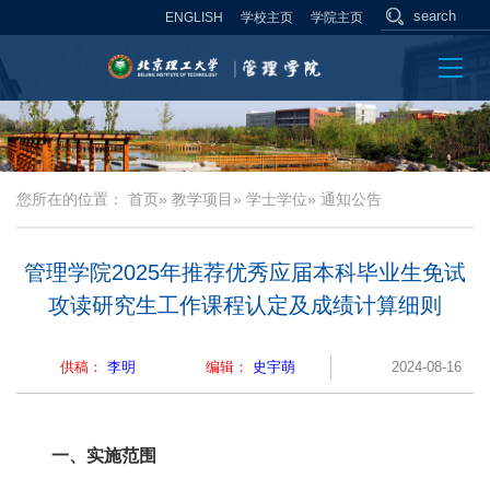
ENGLISH
学校主页
学院主页
您所在的位置：
首页
»
教学项目
»
学士学位
» 通知公告
管理学院2025年推荐优秀应届本科毕业生免试
攻读研究生工作课程认定及成绩计算细则
供稿：
李明
编辑：
史宇萌
2024-08-16
一、实施范围