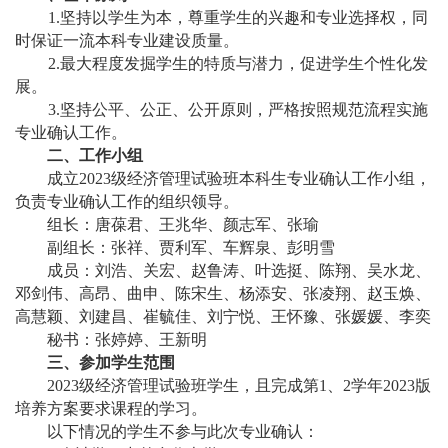
1.坚持以学生为本，尊重学生的兴趣和专业选择权，同
时保证一流本科专业建设质量。
2.最大程度发掘学生的特质与潜力，促进学生个性化发
展。
3.坚持公平、公正、公开原则，严格按照规范流程实施
专业确认工作。
二、工作小组
成立
2023级经济管理试验班本科生专业确认工作小组，
负责专业确认工作的组织领导。
组长：唐葆君、王兆华、颜志军、张瑜
副组长：张祥、贾利军、车辉泉、彭明雪
成员：刘浩、关宏、赵鲁涛、叶选挺、陈翔、吴水龙、
邓剑伟、高昂、曲申、陈宋生、杨添安、张凌翔、赵玉焕、
高慧颖、刘建昌、崔毓佳、刘宁悦、王怀豫、张媛媛、李奕
秘书：张婷婷、王新明
三、参加学生范围
2023级经济管理试验班学生，且完成第1、2学年2023版
培养方案要求课程的学习。
以下情况的学生不参与此次专业确认：