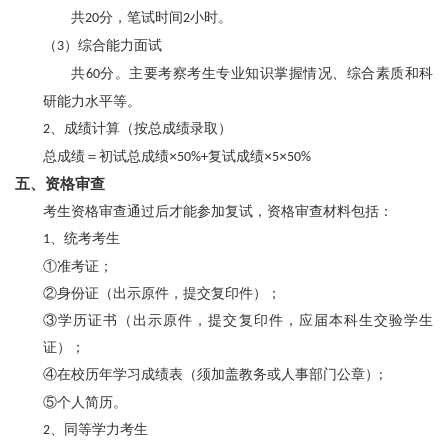
共
分，笔试时间
小时。
20
2
（
）综合能力面试
3
共
分。主要考察考生专业知识掌握情况、综合素质和科
60
研能力水平等。
、成绩计算（按总成绩录取）
2
总成绩＝初试总成绩×
复试成绩×
×
50%+
5
50%
五、资格审查
考生资格审查通过后才能参加复试，资格审查材料包括：
、统考考生
1
①准考证；
②身份证（出示原件，提交复印件）；
③学历证书（出示原件，提交复印件，应届本科生交验学生
证）；
④在校历年学习成绩表（须加盖教务或人事部门公章）
;
⑤个人简历。
、同等学力考生
2