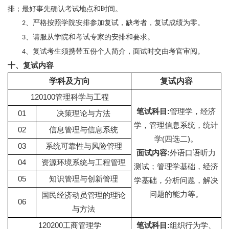
排；最好事先确认考试地点和时间。
、严格按照学院安排参加复试，缺考者，复试成绩为零。
2
、请服从学院和考试专家的安排和要求。
3
、复试考生须携带五份个人简介，面试时交由考官审阅。
4
十、复试内容
学科及方向
复试内容
120100管理科学与工程
笔试科目:
管理学，经济
01
决策理论与方法
学，管理信息系统，统计
02
信息管理与信息系统
学(四选二)。
03
系统可靠性与风险管理
面试内容:
外语口语听力
04
资源环境系统与工程管理
测试；管理学基础，经济
05
知识管理与创新管理
学基础，分析问题，解决
问题的能力等。
国民经济动员管理的理论
06
与方法
120200工商管理学
笔试科目
:
组织行为学、