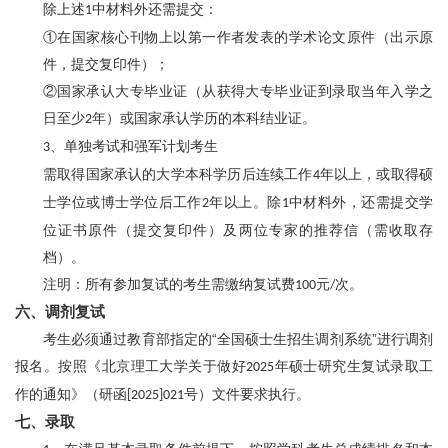
除上述
中材料外还需提交：
1
①在国家核心刊物上以第一作者发表的学术论文原件（出示原
件，提交复印件）；
②国家承认大专毕业证（从获得大专毕业证到录取当年入学之
日至少
年）或国家承认学历的本科结业证。
2
、单独考试和强军计划考生
3
需取得国家承认的大学本科学历后连续工作
年以上，或取得硕
4
士学位或博士学位后工作
年以上。除
中材料外，还需提交学
2
1
位证书原件（提交复印件）及两位专家的推荐信（需收取存
档）。
注明：所有参加复试的考生需缴纳复试费
元
次。
100
/
六、调剂复试
考生必须通过教育部指定的“全国硕士生招生调剂系统”进行调剂
报名。按照《北京理工大学关于做好
年硕士研究生复试录取工
2025
作的通知》（研函
号）文件要求执行。
[2025]021
七、录取