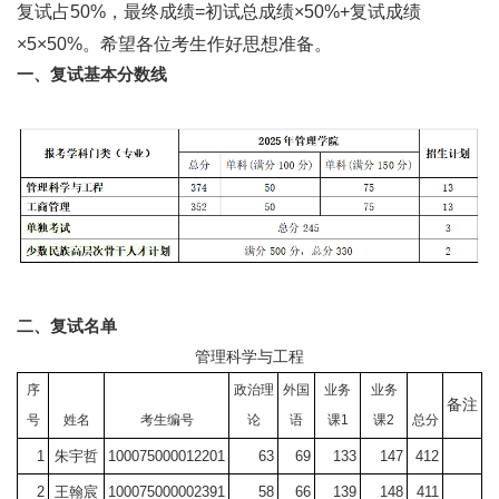
复试占50%，最终成绩=初试总成绩×50%+复试成绩
×5×50%。希望各位考生作好思想准备。
一、
复试基本分数线
二、复试名单
管理科学与工程
序
政治理
外国
业务
业务
备注
号
姓名
考生编号
论
语
课
1
课
2
总分
1
朱宇哲
100075000012201
63
69
133
147
412
2
王翰宸
100075000002391
58
66
139
148
411