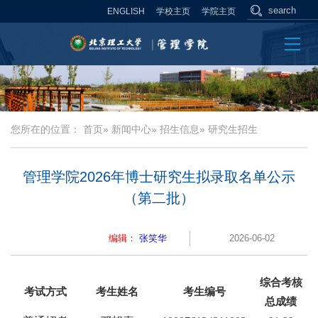
ENGLISH
学校主页
学院主页
您所在的位置：
首页
»
新闻中心
»
招生信息
» 研究生招生
管理学院2026年博士研究生拟录取名单公示
（第二批）
编辑：
张笑华
2026-06-02
综合考核
考试方式
考生姓名
考生编号
总成绩