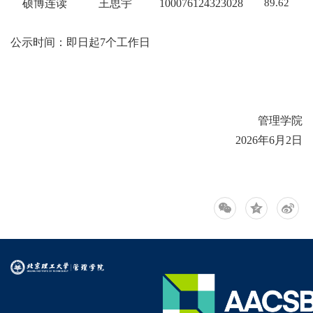
硕博连读
王思宇
100076124323028
89.62
公示时间：即日起
7
个工作日
管理学院
2
02
6
年
6
月
2
日