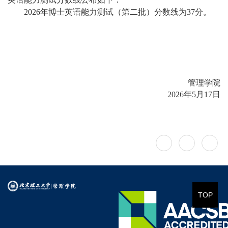
202
6
年
博士
英语能力测试
（
第二批
）
分数线为
37
分。
管理学院
202
6
年
5
月
17
日
TOP