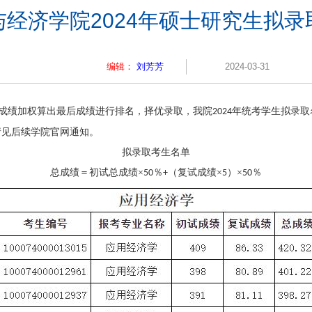
与经济学院2024年硕士研究生拟录
编辑：
刘芳芳
2024-03-31
成绩加权算出最后成绩进行排名，择优录取，我院
年统考学生拟录取
2024
请见后续学院官网通知。
拟录取考生名单
总成绩＝初试总成绩×
％
（复试成绩×
）×
％
50
+
5
50