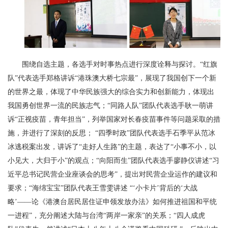
围绕自选主题，各选手对时事热点进行深度诠释与探讨。“红旗
队”代表选手郑格讲诉“港珠澳大桥七宗最”，展现了我国创下一个新
的世界之最，体现了中华民族强大的综合实力和创新能力，体现出
我国勇创世界一流的民族志气；“同路人队”团队代表选手耿一萌讲
诉“正视疫苗，青年担当”，列举国家对长春疫苗事件等问题采取的措
施，并进行了深刻的反思； “四季时政”团队代表选手石季平从范冰
冰逃税案出发，讲诉了“走好人生路”的主题，表达了“小事不小，以
小见大，大归于小”的观点；“向阳而生”团队代表选手廖静仪讲述“习
近平总书记民营企业座谈会的思考”，提出对民营企业运作的建议和
要求；“海绵宝宝”团队代表王雪雯讲述 “‘小卡片’背后的‘大战
略’——论《港澳台居民居住证申领发放办法》如何推进祖国和平统
一进程”，充分阐述大陆与台湾“两岸一家亲”的关系；“四人成虎