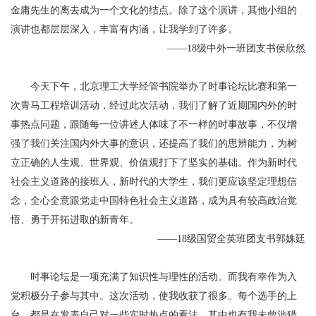
金庸先生的离去成为一个文化的结点。除了这个演讲，其他小组的
演讲也都层层深入，丰富有内涵，让我学到了许多。
级中外一班团支书侯欣然
——18
今天下午，北京理工大学经管书院举办了时事论坛比赛和第一
次青马工程培训活动，经过此次活动，我们了解了近期国内外的时
事热点问题，跟随每一位讲述人体味了不一样的时事故事，不仅增
强了我们关注国内外大事的意识，还提高了我们的思辨能力，为树
立正确的人生观、世界观、价值观打下了坚实的基础。作为新时代
社会主义道路的接班人，新时代的大学生，我们更应该坚定理想信
念，全心全意跟党走中国特色社会主义道路，成为具有较高政治觉
悟、勇于开拓进取的新青年。
级国贸全英班团支书郭姝廷
——18
时事论坛是一项充满了知识性与理性的活动。而我有幸作为入
党积极分子参与其中。这次活动，使我收获了很多。每个选手的上
台，都是在发表自己对一些实时热点的看法。其中也有我未曾涉猎