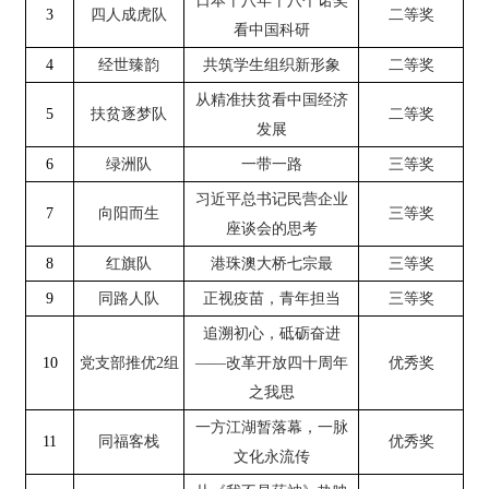
日本十八年十八个诺奖
3
四人成虎队
二等奖
看中国科研
4
经世臻韵
共筑学生组织新形象
二等奖
从精准扶贫看中国经济
5
扶贫逐梦队
二等奖
发展
6
绿洲队
一带一路
三等奖
习近平总书记民营企业
7
向阳而生
三等奖
座谈会的思考
8
红旗队
港珠澳大桥七宗最
三等奖
9
同路人队
正视疫苗，青年担当
三等奖
追溯初心，砥砺奋进
组
10
党支部推优2
——改革开放四十周年
优秀奖
之我思
一方江湖暂落幕，一脉
11
同福客栈
优秀奖
文化永流传