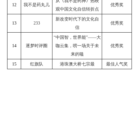
从《我不是药神》热映
12
我不是药丸儿
优秀奖
观中国文化自信转折点
新改变时代下的文化自
13
233
优秀奖
信
“中国智，世界能”——大
14
逐梦时评圈
咖云集，唠一场关于未
优秀奖
来的嗑
15
红旗队
港珠澳大桥七宗最
最佳人气奖