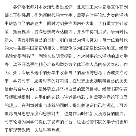
各评委老师对本次活动提出点评。北京理工大学党委宣传部副
部长王征强调，作为新时代的大学生，需要在时事论坛之类的活动
中锻炼自己的表达力，同时时刻关注国内外大事，了解重大方针政
策，拓宽视角，提高思辨与表达能力，并从中得到启发。争当时代
新人，需要明确自己的目标，明白自己为何而努力，每一位新时代
的大学生都与国家密切相关，都应争取为国家建设添砖加瓦。经管
书院党委副书记、副院长彭明雪提到，本次时事论坛活动的成功举
办，离不开选手的精心准备和举办方全体工作人员的辛苦奉献。作
为听众，应该从选手的分享中收获自己的感悟与思考，养成关注时
事，学习时事，思考时事的好习惯，在思想上更加明确自己的历史
使命与奋斗方向，最终确立并坚持自己的宏伟目标。经管书院学育
导师张斌提到，选手们的选题与讲述很精彩，但需要注意论证自己
的观点。在列举时事与成就的同时，提出并论证自己的观点，可以
锻炼自身思想深度和思辨能力，也是作为时代新人所必备的能力。
时事论坛为同学们提供了发声的平台，也让经管书院的学子们更加
了解形势政策、关注时事热点。