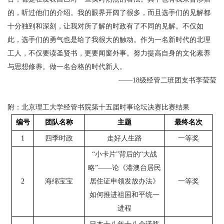
的，听过他们的介绍。我的眼界开阔了很多，而且选手们的见解都
十分独到和深刻，让我对所了解的时政有了不同的见解。不仅如
此，选手们的勇气也是给了我很大的触动。作为一名新时代的北理
工人，不仅要读圣贤书，更要闻窗外事。努力提高自身的文化素养
与思想修养。做一名合格的时代新人。
级经管二班团支书李莹莹
——18
附：北京理工大学经管书院第十五届时事论坛决赛比赛结果
编号
团队名称
主题
最终名次
1
四季时政
走好人生路
一等奖
“小卡片”背后的“大战
略”——论《港澳台居民
2
海绵宝宝
居住证申领发放办法》
一等奖
如何推进祖国和平统一
进程