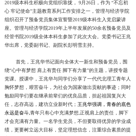
2019级本科生积极向党组织靠拢， 9月26日，作为 “不忘初
心 牢记使命”主题教育系列工作安排之一，管理与经济学院
组织召开了预备党员集体宣誓暨2019级本科生入党启蒙讲
座。管理与经济学院2019年上半年发展的50余名预备党员及
经管书院2019级全体本科生参加了此次大会。党委书记王兆
华出席，党委副书记、副院长彭明雪主持。
首先，王兆华书记面向全体大一新生和预备党员，围
绕“心中有梦想 肩上有责任 脚下有力量”的主题，讲授专题
党课。授课中，王兆华与同学们分享了一代代北理工青年人
胸怀梦想，艰苦奋斗，为社会为国家做出贡献的事迹；同时
勉励同学们要在继承前辈们的优良品质，担起祖国复兴大
任，志存高远，建功立业新时代；
王兆华强调，青春的底色
永远是奋斗,
青年只有心中充满梦想,正视肩上的责任，脚下
才会充满有力量。一名学生党员，不但要取得优异的学业成
绩，更要树立远大目标，坚定理想信念，注重综合素质的提