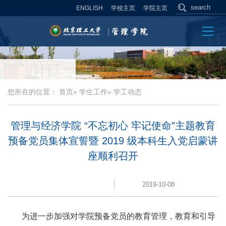
ENGLISH
学校主页
学院主页
您所在的位置：
首页
»
学生工作
» 学工动态
管理与经济学院 “不忘初心 牢记使命”主题教育
预备党员集体宣誓暨 2019 级本科生入党启蒙讲
座顺利召开
2019-10-08
为进一步加强对学院预备党员的教育管理，教育和引导