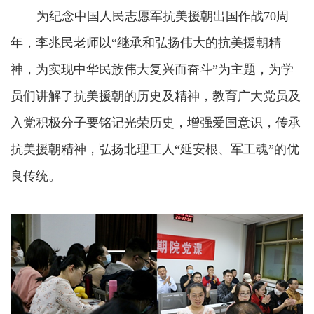
为纪念中国人民志愿军抗美援朝出国作战70周
年，李兆民老师以“继承和弘扬伟大的抗美援朝精
神，为实现中华民族伟大复兴而奋斗”为主题，为学
员们讲解了抗美援朝的历史及精神，教育广大党员及
入党积极分子要铭记光荣历史，增强爱国意识，传承
抗美援朝精神，弘扬北理工人“延安根、军工魂”的优
良传统。