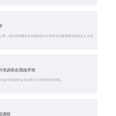
研
长姚山季、院长助理夏后学来我院进行经管类专业教育教学改革及人才培
升培训班在我校开班
干能力提升培训班”在北京理工大学管理学院开班。
院调研