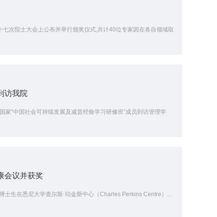
十七次院士大会上公布并举行颁奖仪式,共计40位专家因在各自领域取
到访我院
国家“中国社会可持续发展及减贫经验学习研修班”成员到访管理学
康会议并获奖
悉尼大学查尔斯·珀金斯中心（Charles Perkins Centre）...