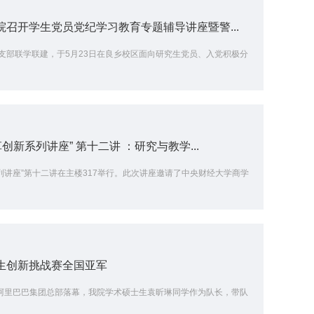
召开学生党员党纪学习教育专题辅导讲座暨警...
支部联学联建，于5月23日在良乡校区面向研究生党员、入党积极分
新系列讲座” 第十二讲 ：研究与教学...
新系列讲座”第十二讲在主楼317举行。此次讲座邀请了中央财经大学商学
生创新挑战赛全国亚军
州阿里巴巴集团总部落幕，我院学术硕士生袁昕琳同学作为队长，带队