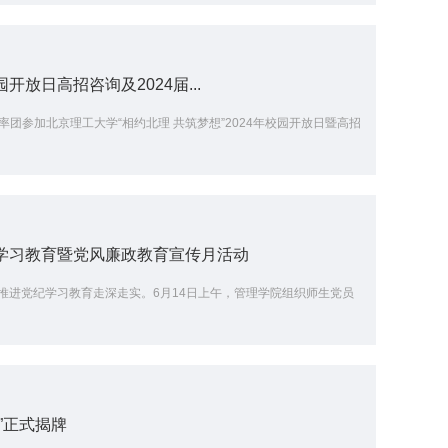
放日高招咨询及2024届...
ylon率团参加北京理工大学“相约北理 共筑梦想”2024年校园开放日暨高招
学习教育暨党风廉政教育宣传月活动
推进党纪学习教育走深走实。6月14日上午，管理学院组织师生党员
”正式揭牌