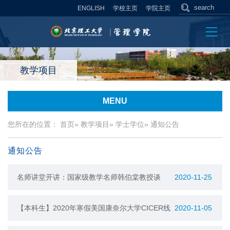
ENGLISH
学校主页
学院主页
教学项目
MENU
您所在的位置：
首页
»
教学项目
»
学士学位
» 通知公告
通知公告
名师讲堂开讲：国家级教学名师韩伯棠教授谈
2020-11-25
《管理运筹学》课程改革
【本科生】2020年寒假美国康奈尔大学CICER线
2020-11-05